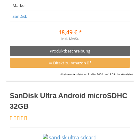
Marke
SanDisk
18,49 € *
inkl. MwSt.
Produktbeschreibung
➥ Direkt zu Amazon
*
* Preis wurde zuletzt am 7. März 2020 um 12:05 Uhr aktualisiert
SanDisk Ultra Android microSDHC
32GB