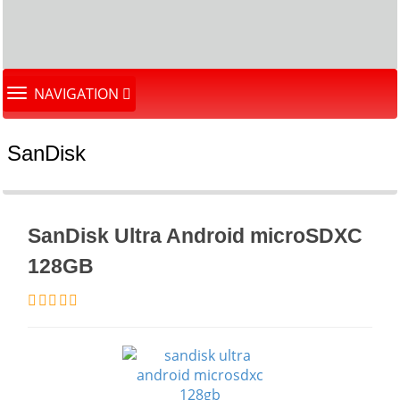
TOGGLE
NAVIGATION
NAVIGATION
SanDisk
SanDisk Ultra Android microSDXC
128GB