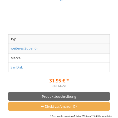
Typ
weiteres Zubehör
Marke
SanDisk
31,95 € *
inkl. MwSt.
Produktbeschreibung
➥ Direkt zu Amazon
*
* Preis wurde zuletzt am 7. März 2020 um 12:04 Uhr aktualisiert