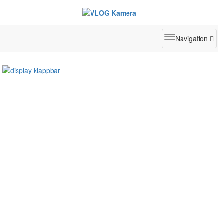
Toggle
Navigation
navigatio