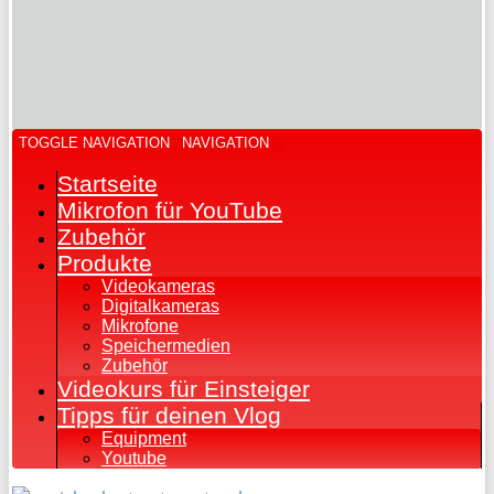
TOGGLE NAVIGATION
NAVIGATION
Startseite
Mikrofon für YouTube
Zubehör
Produkte
Videokameras
Digitalkameras
Mikrofone
Speichermedien
Zubehör
Videokurs für Einsteiger
Tipps für deinen Vlog
Equipment
Youtube