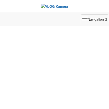
Toggle
Navigation
navigatio