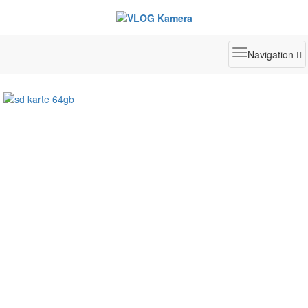
Toggle
Navigation
navigatio