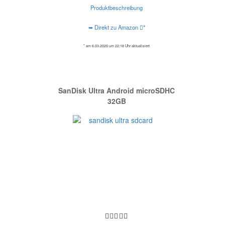
Produktbeschreibung
➥ Direkt zu Amazon
*
* am 6.03.2020 um 22:18 Uhr aktualisiert
SanDisk Ultra Android microSDHC
32GB