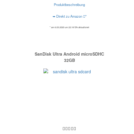
Produktbeschreibung
➥ Direkt zu Amazon
*
* am 6.03.2020 um 22:18 Uhr aktualisiert
SanDisk Ultra Android microSDHC
32GB