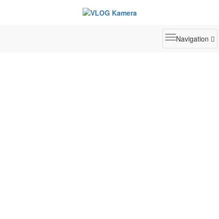
Toggle
Navigation
navigatio