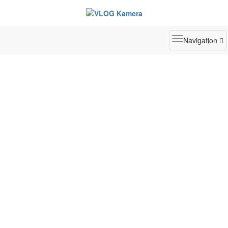
Toggle
Navigation
navigatio