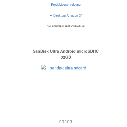
Produktbeschreibung
➥ Direkt zu Amazon
*
* am 6.03.2020 um 22:18 Uhr aktualisiert
SanDisk Ultra Android microSDHC
32GB